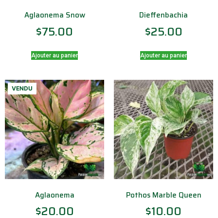
Aglaonema Snow
Dieffenbachia
$
75.00
$
25.00
Ajouter au panier
Ajouter au panier
VENDU
Aglaonema
Pothos Marble Queen
$
20.00
$
10.00