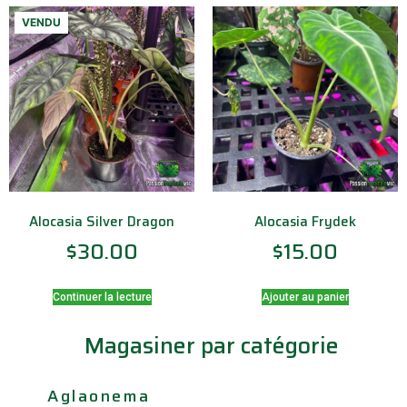
VENDU
Alocasia Silver Dragon
Alocasia Frydek
$
30.00
$
15.00
Continuer la lecture
Ajouter au panier
Magasiner par catégorie
Aglaonema