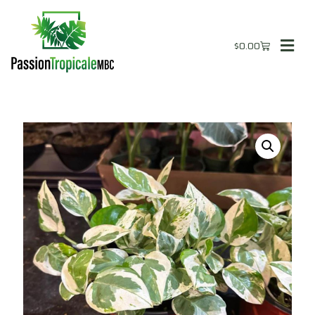
$
0.00