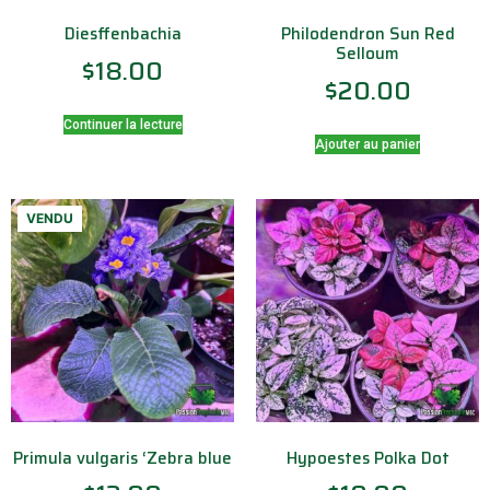
Diesffenbachia
Philodendron Sun Red
Selloum
$
18.00
$
20.00
Continuer la lecture
Ajouter au panier
VENDU
Primula vulgaris ‘Zebra blue
Hypoestes Polka Dot