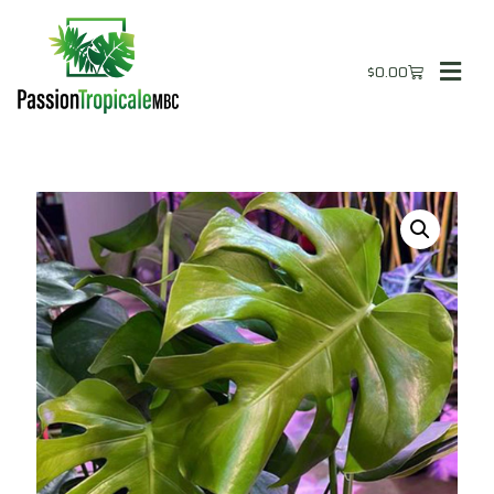
$
0.00