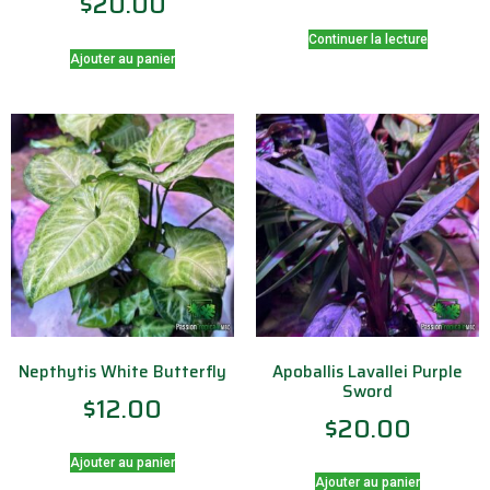
$
20.00
Continuer la lecture
Ajouter au panier
Nepthytis White Butterfly
Apoballis Lavallei Purple
Sword
$
12.00
$
20.00
Ajouter au panier
Ajouter au panier