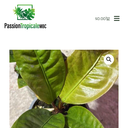
$
0.00