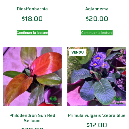
Diesffenbachia
Aglaonema
$
18.00
$
20.00
Continuer la lecture
Continuer la lecture
VENDU
Philodendron Sun Red
Primula vulgaris ‘Zebra blue
Selloum
$
12.00